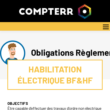
Aller
au
contenu
NOTRE PROCESSUS
NOS FORMATIONS
BLOG
Menu
INDICATEURS QUALITÉ
FORMULAIRE D’AUTO-PERCEPTION
CONTACT
HABILITATION
ÉLECTRIQUE BF&HF
OBJECTIFS
Être capable d’effectuer des travaux d’ordre non électrique