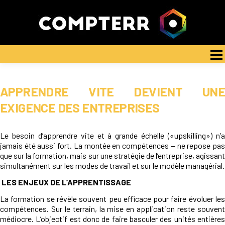
Aller
au
contenu
NOTRE PROCESSUS
NOS FORMATIONS
BLOG
Menu
INDICATEURS QUALITÉ
FORMULAIRE D’AUTO-PERCEPTION
CONTACT
APPRENDRE VITE DEVIENT UNE
EXIGENCE DES ENTREPRISES
Le besoin d’apprendre vite et à grande échelle («upskilling») n’a
jamais été aussi fort. La montée en compétences ‒ ne repose pas
que sur la formation, mais sur une stratégie de l’entreprise, agissant
simultanément sur les modes de travail et sur le modèle managérial.
LES ENJEUX DE L’APPRENTISSAGE
La formation se révèle souvent peu efficace pour faire évoluer les
compétences. Sur le terrain, la mise en application reste souvent
médiocre. L’objectif est donc de faire basculer des unités entières