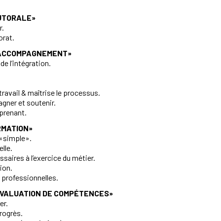
TUTORALE»
r.
orat.
«ACCOMPAGNEMENT»
de l’intégration.
travail & maîtrise le processus.
agner et soutenir.
pprenant.
RMATION»
 «simple».
lle.
aires à l’exercice du métier.
ion.
professionnelles.
ÉVALUATION DE COMPÉTENCES»
er.
progrès.