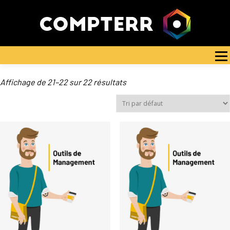
Aller
au
contenu
NOTRE PROCESSUS
NOS FORMATIONS
BLOG
Menu
INDICATEURS QUALITÉ
FORMULAIRE D’AUTO-PERCEPTION
CONTACT
Affichage de 21–22 sur 22 résultats